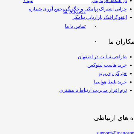
در هنگام خرید پنل اس ام اس به چه نکاتی توجه کنیم؟
چرایی اشتراک پیامکی و چگونگی جمع‌ آوری شماره
درباره ی ما
اینفوگرافیک بازاریابی پیامکی
تماس با ما
کاران ما
طراحی سایت در اصفهان
خرید هاست لینوکس
خبرگزاری پرتو
خرید بلیط هواپیما
نرم افزار مدیریت ارتباط با مشتری
ه های ارتباطی
support(@)partosms