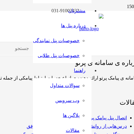
مشتریان
031-91002432
درباره پنل ها
support@partosms.ir
خصوصیات پنل نمایندگی
خصوصیات پنل طلایی
باره ی سامانه ی پرتو
راهنما
انه ی پیامک پرتو ارائه دهنده ی انواع خدمات ارتباط پیامکی از جمله 
سوالات متداول
وب سرویس
الات
پلاگین ها
اتصال پنل پیامک پرتو به وردپرس
درس‌هایی از روانشناسی برای تبلیغات پیامکی موفق
مقالات